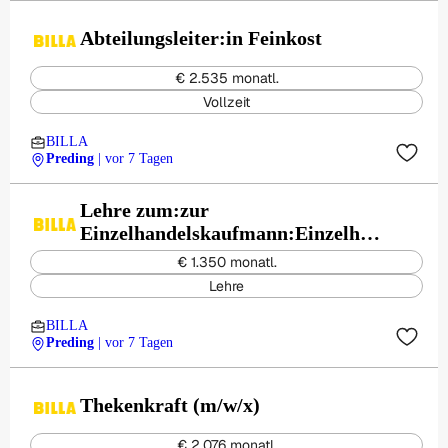
Abteilungsleiter:in Feinkost
€ 2.535 monatl.
Vollzeit
BILLA
Preding
| vor 7 Tagen
Lehre zum:zur
Einzelhandelskaufmann:Einzelhan
delskauffrau Schwerpunkt
€ 1.350 monatl.
Lebensmittel
Lehre
BILLA
Preding
| vor 7 Tagen
Thekenkraft (m/w/x)
€ 2.076 monatl.