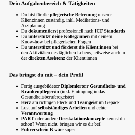
Dein Aufgabenbereich & Tätigkeiten
Du bist für die
pflegerische Betreuung
unserer
Klient:innen zuständig, inkl. Medikations- und
Arztplanung
Du
dokumentierst
professionell nach
ICF Standards
Du
unterstützt deine Kolleg:innen
mit deinem
Know-how bei pflegerischen Fragen
Du
unterstützt und förderst die Klient:innen
bei
den Aktivitäten des täglichen Lebens, teilweise auch in
der
direkten Assistenz
der Klient:innen
Das bringst du mit – dein Profil
Fertig ausgebildete:r
Diplomierte:r Gesundheits- und
Krankenpfleger:in
(inkl. Eintragung in das
Gesundheitsberuferegeister)
Herz
am richtigen Fleck und
Teamgeist
im Gepäck
Lust auf
selbstständiges Arbeiten
und echte
Verantwortung
PART
oder andere
Deeskalationskonzepte
kennst du
schon? Wenn nicht, bringen wir es dir bei!
Führerschein B
wäre super