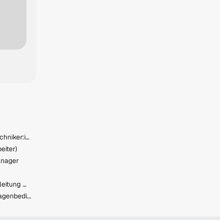
HKLS-Planer:in / Projekttechniker:in Gebäudetechnik (m/w/d)
eiter)
anager
Assistent*in der Geschäftsleitung mit weiterer Entwicklung
Produktionsarbeiter/in Anlagenbediener/in