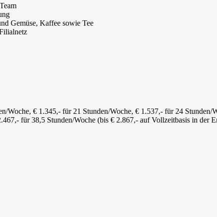
m Team
dung
t und Gemüse, Kaffee sowie Tee
Filialnetz
nden/Woche, € 1.345,- für 21 Stunden/Woche, € 1.537,- für 24 Stunden/
2.467,- für 38,5 Stunden/Woche (bis € 2.867,- auf Vollzeitbasis in der E