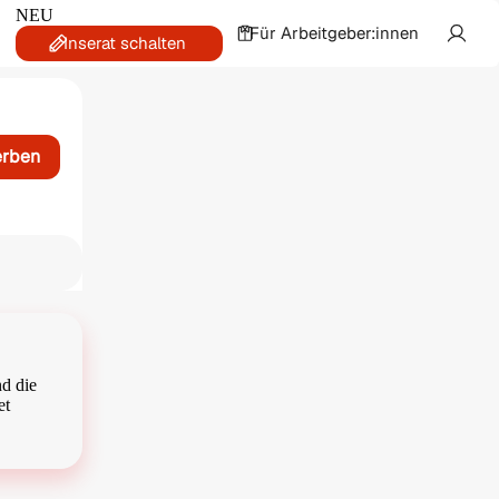
NEU
Für Arbeitgeber:innen
Inserat schalten
erben
nd die
et