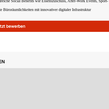
reiche Social Benefits wie Essenszuschuss, After-Work Events, Sport-
e Büroräumlichkeiten mit innovativer digitaler Infrastruktur
tzt bewerben
EN