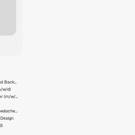
Bäcker im Bereich Süß- und Backwaren (m/w/d)
m/w/d)
BACKBOX- & Regalbetreuer (m/w/d) Gewerbestraße 2, 3270 Scheibbs
Mitarbeiter:in (w/m/d) Geldwäscheprävention
 Design
d)