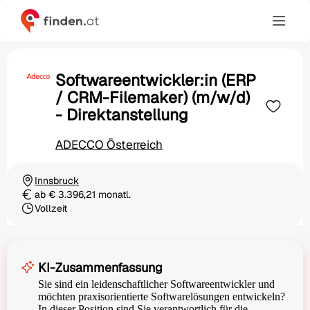
Softwareentwickler:in (ERP
/ CRM-Filemaker) (m/w/d)
- Direktanstellung
ADECCO Österreich
Innsbruck
Ortschaft
ab € 3.396,21 monatl.
Gehalt
Vollzeit
Beschäftigungsart
KI-Zusammenfassung
Sie sind ein leidenschaftlicher Softwareentwickler und
möchten praxisorientierte Softwarelösungen entwickeln?
In dieser Position sind Sie verantwortlich für die