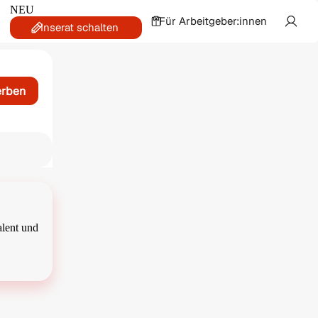
NEU
Für Arbeitgeber:innen
Inserat schalten
erben
alent und