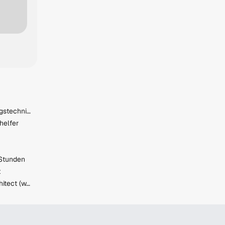
Metalltechnik - Zerspanungstechnik (Modul) - Boehlerit GmbH & CO KG
helfer
 Stunden
t
Senior C# Developer / Architect (w/m/d)