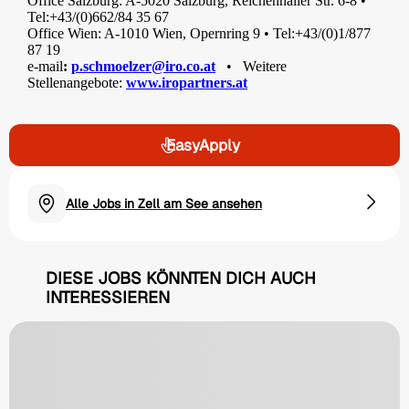
Office Salzburg: A-5020 Salzburg, Reichenhaller Str. 6-8 •
Tel:+43/(0)662/84 35 67
Office Wien: A-1010 Wien, Opernring 9 • Tel:+43/(0)1/877
87 19
e-mail
:
p.schmoelzer@iro.co.at
• Weitere
Stellenangebote:
www.iropartners.at
EasyApply
Alle Jobs in Zell am See ansehen
DIESE JOBS KÖNNTEN DICH AUCH
INTERESSIEREN