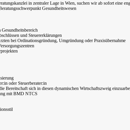
tungskanzlei in zentraler Lage in Wien, suchen wir ab sofort eine eng
en Beratungsschwerpunkt Gesundheitswesen
 Gesundheitsbereich
schlüssen und Steuererklärungen
n Ärzten bei Ordinationsgründung, Umgründung oder Praxisübernahme
ersorgungszentren
rprojekten
isierung
r:in oder Steuerberater:in
ie Bereitschaft sich in diesen dynamischen Wirtschaftszweig einzuarbe
hrung mit BMD NTCS
onsstil