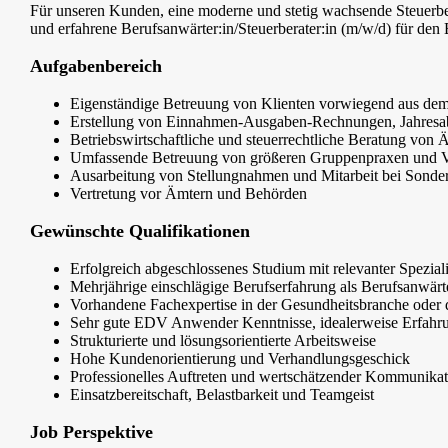
Für unseren Kunden, eine moderne und stetig wachsende Steuerbera
und erfahrene Berufsanwärter:in/Steuerberater:in (m/w/d) für d
Aufgabenbereich
Eigenständige Betreuung von Klienten vorwiegend aus dem
Erstellung von Einnahmen-Ausgaben-Rechnungen, Jahresab
Betriebswirtschaftliche und steuerrechtliche Beratung vo
Umfassende Betreuung von größeren Gruppenpraxen und V
Ausarbeitung von Stellungnahmen und Mitarbeit bei Sonde
Vertretung vor Ämtern und Behörden
Gewünschte Qualifikationen
Erfolgreich abgeschlossenes Studium mit relevanter Spezial
Mehrjährige einschlägige Berufserfahrung als Berufsanwärte
Vorhandene Fachexpertise in der Gesundheitsbranche oder d
Sehr gute EDV Anwender Kenntnisse, idealerweise Erfa
Strukturierte und lösungsorientierte Arbeitsweise
Hohe Kundenorientierung und Verhandlungsgeschick
Professionelles Auftreten und wertschätzender Kommunikati
Einsatzbereitschaft, Belastbarkeit und Teamgeist
Job Perspektive