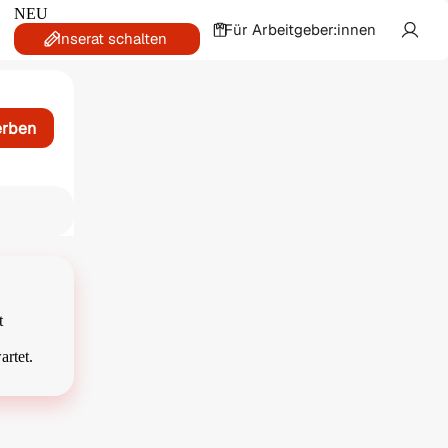
NEU
Für Arbeitgeber:innen
Inserat schalten
erben
t
artet.