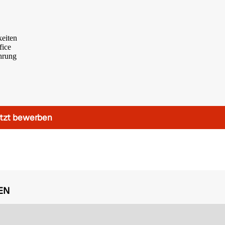
eiten
fice
ahrung
tzt bewerben
EN