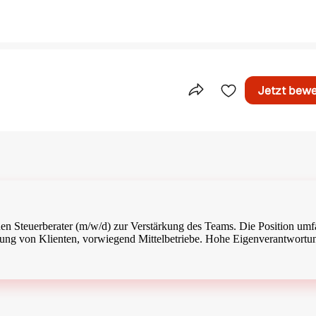
Jetzt bew
Teile dieses Inserat
nen Steuerberater (m/w/d) zur Verstärkung des Teams. Die Position umfa
euung von Klienten, vorwiegend Mittelbetriebe. Hohe Eigenverantwortu