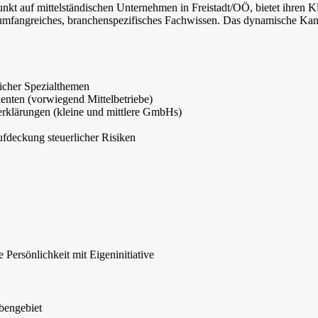
nkt auf mittelständischen Unternehmen in Freistadt/OÖ, bietet ihren K
d umfangreiches, branchenspezifisches Fachwissen. Das dynamische Ka
licher Spezialthemen
enten (vorwiegend Mittelbetriebe)
erklärungen (kleine und mittlere GmbHs)
fdeckung steuerlicher Risiken
e Persönlichkeit mit Eigeninitiative
bengebiet