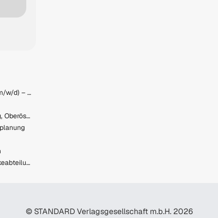
Produktionsmitarbeiter:in (m/w/d) – gute Bezahlung
Verschieber:in Quereinstieg, Oberösterreich (Voll- und Teilzeit)
nplanung
n
Verkäufer:in Fokus Getränkeabteilung
© STANDARD Verlagsgesellschaft m.b.H. 2026