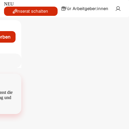
NEU
Für Arbeitgeber:innen
Inserat schalten
erben
sst die
ng und