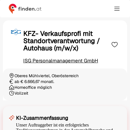
KFZ- Verkaufsprofi mit
Standortverantwortung /
Autohaus (m/w/x)
ISG Personalmanagement GmbH
Oberes Mühlviertel, Oberösterreich
Ortschaft
ab € 6.666,67 monatl.
Gehalt
Homeoffice möglich
Vollzeit
Beschäftigungsart
KI-Zusammenfassung
Unser Auftraggeber ist ein erfolgreiches