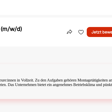
t (m/w/d)
Jetzt bew
Teile dieses Inserat
eure:innen in Vollzeit. Zu den Aufgaben gehören Montagetätigkeiten 
erien. Das Unternehmen bietet ein angenehmes Betriebsklima und pünkt