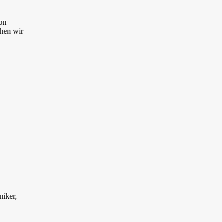
on
chen wir
iker,