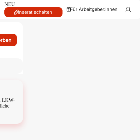
NEU
Für Arbeitgeber:innen
Inserat schalten
erben
an LKW-
liche