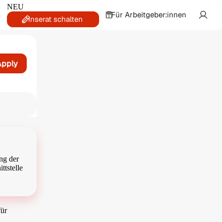
NEU
Für Arbeitgeber:innen
Inserat schalten
Apply
at
ng der
ttstelle
für