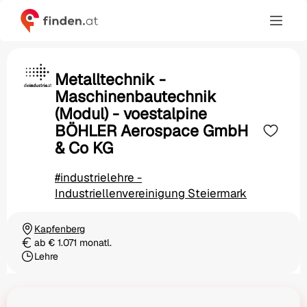
Metalltechnik -
Maschinenbautechnik
(Modul) - voestalpine
BÖHLER Aerospace GmbH
& Co KG
#industrielehre -
Industriellenvereinigung Steiermark
Kapfenberg
Ortschaft
ab € 1.071 monatl.
Gehalt
Lehre
Beschäftigungsart