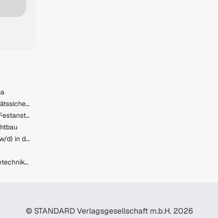
sa
Mitarbeiter\*in in der Qualitätssicherung
Labortechniker:in (m/w/d) Festanstellung
chtbau
Produktionsmitarbeiter (m/w/d) in der Schleifmittelproduktion/ € 2.959,24 brutto pro Monat
Installations- und GebäudetechnikerIn/LüftungsspenglerIn/ServicemonteurIn (m/w/d)
© STANDARD Verlagsgesellschaft m.b.H. 2026