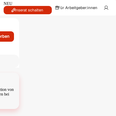
NEU
Für Arbeitgeber:innen
Inserat schalten
erben
ation von
en bei