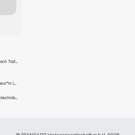
Schweißer (m/w/d) im Bereich Trafofertigung
Maskenbildner*in oder Friseur*in (m/w/d)
Installations- und GebäudetechnikerIn/LüftungsspenglerIn/ServicemonteurIn (m/w/d)