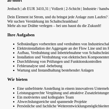
ab sofort
Jenbach | ab EUR 3410,31 | Vollzeit | 2-Schicht | Industrie / han
Dein Element ist Strom, und du bringst jede Anlage zum Laufen? 
Wir suchen Verstärkung im Schaltschrankbau!
Mehr als nur Drähte verlegen – bei uns baust du die Zukunft!
Ihre Aufgaben
Selbständiges vorbereiten und verdrahten von Industriescha
Elektroinstallation der Aggregate an der Flow Line und im
Aufbau, Verdrahtung und Inbetriebnahme von Schaltschrän
Installation und Verdrahtung von elektrischen Komponente
Durchführung von Prüfungen und Funktionskontrollen
Fehleranalyse und -behebung
Wartung und Instandhaltung bestehender Anlagen
Wir bieten
Eine unbefristete Anstellung in einem innovativen Unterne
Leistungsgerechte Vergütung und attraktive Zusatzleistunge
Ein motiviertes und kollegiales Team
Abwechslungsreiche und spannende Projekte
Persönliche und fachliche Weiterentwicklungsmöglichkeite