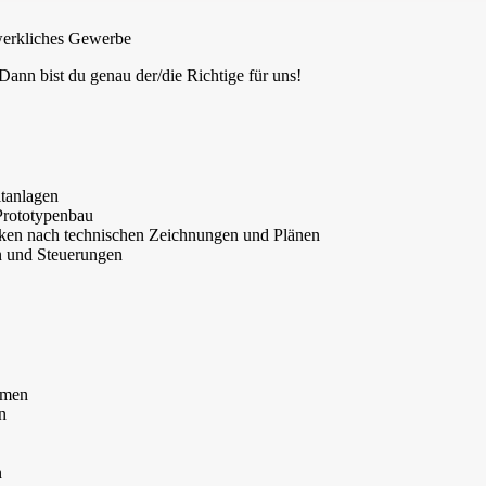
dwerkliches Gewerbe
Dann bist du genau der/die Richtige für uns!
ltanlagen
 Prototypenbau
ken nach technischen Zeichnungen und Plänen
n und Steuerungen
hmen
n
n