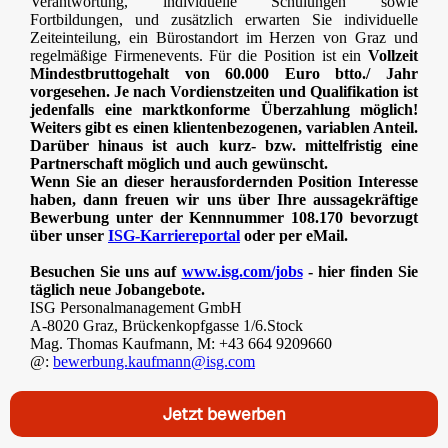
Verantwortung, individuelle Schulungen sowie
Fortbildungen, und zusätzlich erwarten Sie individuelle
Zeiteinteilung, ein Bürostandort im Herzen von Graz und
regelmäßige Firmenevents. Für die Position ist ein
Vollzeit
Mindestbruttogehalt von 60.000 Euro btto./ Jahr
vorgesehen. Je nach Vordienstzeiten und Qualifikation ist
jedenfalls eine marktkonforme Überzahlung möglich!
Weiters gibt es einen klientenbezogenen, variablen Anteil.
Darüber hinaus ist auch kurz- bzw. mittelfristig eine
Partnerschaft möglich und auch gewünscht.
Wenn Sie an dieser herausfordernden Position Interesse
haben, dann freuen wir uns über Ihre aussagekräftige
Bewerbung unter der
Kennnummer 108.170 bevorzugt
über unser
ISG-Karriereportal
oder per eMail.
Besuchen Sie uns auf
www.isg.com/jobs
- hier finden Sie
täglich neue Jobangebote.
ISG Personalmanagement GmbH
A-8020 Graz, Brückenkopfgasse 1/6.Stock
Mag. Thomas Kaufmann, M: +43 664 9209660
@:
bewerbung.kaufmann@isg.com
Jetzt bewerben