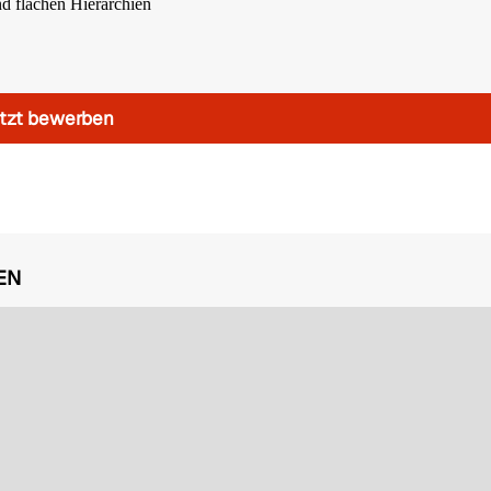
d flachen Hierarchien
tzt bewerben
EN