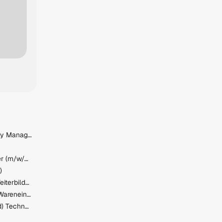
Industriepraktikum - Facility Management im Bereich Chemikalien, Gase, Reinstwasser, Abwasser
Instandhaltungsmechaniker (m/w/d) für Siemens Energy Weiz
)
Junior Buchhalter*in mit Weiterbildungsmöglichkeiten (m/w/d) – Teilzeit
Mitarbeiter (m/w/d) in der Wareneingangskontrolle
Verkaufsmitarbeiter (m/w/d) Technologiepark 11, 8786 Rottenmann