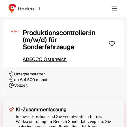
Produktionscontroller:in
(m/w/d) für
Sonderfahrzeuge
ADECCO Österreich
Unterpremstätten
Ortschaft
ab € 4.500 monatl.
Gehalt
Vollzeit
Beschäftigungsart
KI-Zusammenfassung
In dieser Position sind Sie verantwortlich für das
Werkscontrolling im Bereich Sonderfahrzeugbau. Sie
analysieren und steuern Produktions-KPIs und