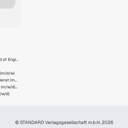
Leitung Entwicklung / Head of Engineering (m/w)
 (m/d/w)
Mitarbeiter Vertriebsinnendienst (m/w/d)
Schaler / Schalungsbauer (m/w/d) in Lienz -- Top-Verdienst inkl. kostenloser Unterkunft!
/w/d)
© STANDARD Verlagsgesellschaft m.b.H. 2026