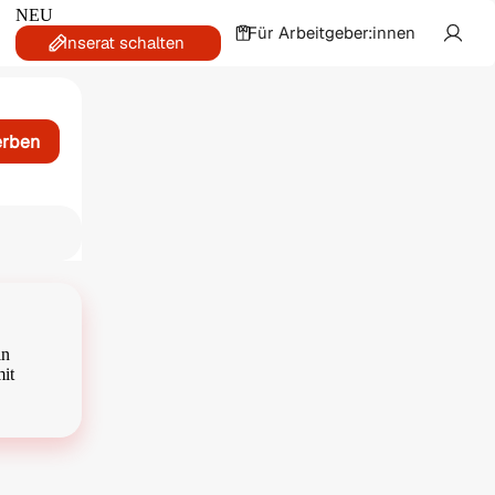
NEU
Für Arbeitgeber:innen
Inserat schalten
erben
in
mit