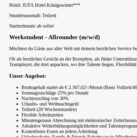
Hotel: JUFA Hotel Königswinter***
Stundenausmaß: Teilzeit
Startzeitraum: ab sofort
Werkstudent - Allrounder (m/w/d)
Möchtest du Gäste aus aller Welt mit deinem herzlichen Service
Ob als herzliches Gesicht an der Rezeption, als flinke Unterstütz
Teamplayer, die dort anpacken, wo ihre Talente liegen. Flexibilitä
Unser Angebot:
Bruttogehalt startet ab € 2.307,02/-/Monat (Basis Vollzeit/
Sonntagzuschläge 25% pro Stunde
Nachtzuschlag von 30%
Urlaubs- und Weihnachtsgeld
Teilzeit (20 Wochenstunden)
Flexible Arbeitszeiten
Minutengenaue Abrechnung mit elektronischer Zeiterfassu
Attraktive Weiterbildungsmöglichkeiten und Talenteprogr
Kostenfreies Essen an jedem Arbeitstag
Urlaubsrabatte, Family & Friends Rabatte sowie Mitarbeite