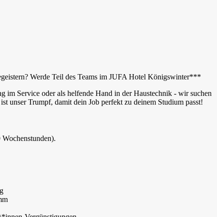
 begeistern? Werde Teil des Teams im JUFA Hotel Königswinter***
ung im Service oder als helfende Hand in der Haustechnik - wir suchen
t ist unser Trumpf, damit dein Job perfekt zu deinem Studium passt!
40 Wochenstunden).
ng
amm
r\*innen-Vergünstigungen