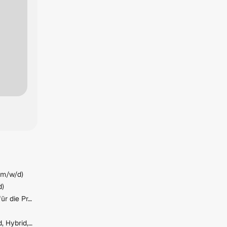
 (m/w/d)
d)
Holzfacharbeiter (m/w/d) für die Produktion
IT Solution Architect (Cloud, Hybrid, Infrastructure, etc.)