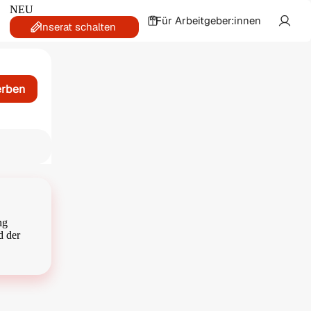
NEU
Für Arbeitgeber:innen
Inserat schalten
erben
ng
d der