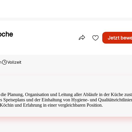
oche
Jetzt bew
Teile dieses Inserat
h
Vollzeit
Beschäftigungsart
ür die Planung, Organisation und Leitung aller Abläufe in der Küche zus
es Speiseplans und der Einhaltung von Hygiene- und Qualitätsrichtlinie
Köchin und Erfahrung in einer vergleichbaren Position.