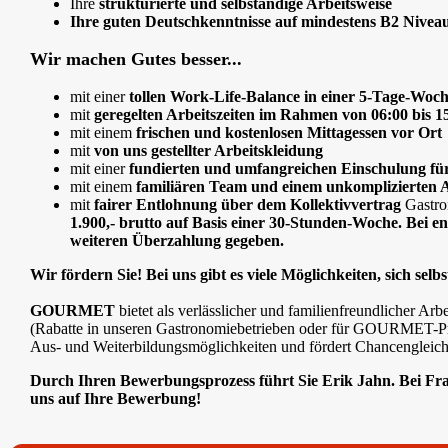
Ihre
strukturierte und selbständige Arbeitsweise
Ihre guten Deutschkenntnisse auf mindestens B2 Nivea
Wir machen Gutes besser...
mit einer
tollen Work-Life-Balance in einer 5-Tage-Woch
mit
geregelten Arbeitszeiten im Rahmen von 06:00 bis 
mit einem
frischen und kostenlosen Mittagessen vor Ort
mit
von uns gestellter Arbeitskleidung
mit einer
fundierten und umfangreichen Einschulung für 
mit einem
familiären Team und einem unkomplizierten A
mit
fairer Entlohnung
über dem Kollektivvertrag
Gastro
1.900,- brutto auf Basis einer 30-Stunden-Woche. Bei en
weiteren Überzahlung gegeben.
Wir fördern Sie! Bei uns gibt es viele Möglichkeiten, sich sel
GOURMET
bietet als verlässlicher und familienfreundlicher Ar
(Rabatte in unseren Gastronomiebetrieben oder für GOURMET-Pro
Aus- und Weiterbildungsmöglichkeiten und fördert Chancengleich
Durch Ihren Bewerbungsprozess führt Sie Erik Jahn. Bei Fra
uns auf Ihre Bewerbung!