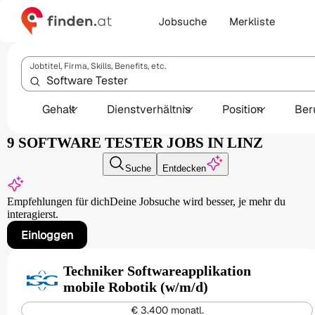
Jobsuche
Merkliste
Jobtitel, Firma, Skills, Benefits, etc.
Gehalt
Dienstverhältnis
Position
Ber
9 SOFTWARE TESTER JOBS IN LINZ
Suche
Entdecken
Empfehlungen für dich
Deine Jobsuche wird besser,
je mehr du
interagierst.
Einloggen
Techniker Softwareapplikation
mobile Robotik (w/m/d)
€ 3.400 monatl.