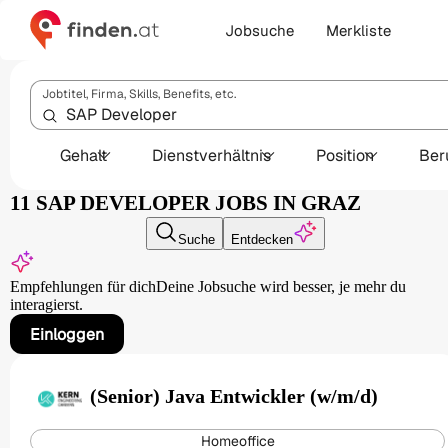
Jobsuche
Merkliste
Jobtitel, Firma, Skills, Benefits, etc.
Gehalt
Dienstverhältnis
Position
Ber
11 SAP DEVELOPER JOBS IN GRAZ
Suche
Entdecken
Empfehlungen für dich
Deine Jobsuche wird besser,
je mehr du
interagierst.
Einloggen
(Senior) Java Entwickler (w/m/d)
Homeoffice