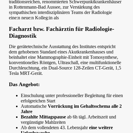
traditionsreichen, renommierten Schwerpunktkrankenhäuser
in Rottenmann-Bad Aussee, zur Verstärkung des
sympathischen interdisziplinären Teams der Radiologie
eine:n neue:n Kolleg:in als
Facharzt bzw. Fachärztin für Radiologie-
Diagnostik
Die gerätetechnische Ausstattung des Institutes entspricht
dem gehobenen Standard eines Akutkrankenhauses und
beinhaltet eine Mammographie-Einheit mit Tomosynthese,
konventionelles Röntgen, Ultraschall, eine multifunktionelle
Durchleuchtung, ein Dual-Source 128-Zeilen CT-Gerät, 1,5
Tesla MRT-Gerät.
Das Angebot:
Einschulung unter professioneller Begleitung für einen
erfolgreichen Start
Automatische
Vorrückung im Gehaltsschema alle 2
Jahre
Bezahlte Mittagspause
ab 6h tägl. Arbeitszeit und
vergünstigte Mahlzeiten
Ab dem vollendeten 43. Lebensjahr
eine weitere
Urlaubswoche