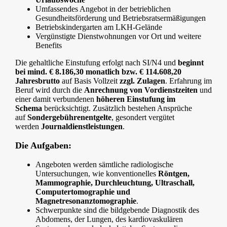
Umfassendes Angebot in der betrieblichen
Gesundheitsförderung und Betriebsratsermäßigungen
Betriebskindergarten am LKH-Gelände
Vergünstigte Dienstwohnungen vor Ort und weitere
Benefits
Die gehaltliche Einstufung erfolgt nach SI/N4 und
beginnt
bei mind. € 8.186,30 monatlich bzw. € 114.608,20
Jahresbrutto
auf Basis Vollzeit
zzgl. Zulagen
. Erfahrung im
Beruf wird durch die
Anrechnung von Vordienstzeiten
und
einer damit verbundenen
höheren Einstufung im
Schema
berücksichtigt. Zusätzlich bestehen Ansprüche
auf
Sondergebührenentgelte
, gesondert vergütet
werden
Journaldienstleistungen
.
Die Aufgaben:
Angeboten werden sämtliche radiologische
Untersuchungen, wie konventionelles
Röntgen,
Mammographie, Durchleuchtung, Ultraschall,
Computertomographie und
Magnetresonanztomographie
.
Schwerpunkte sind die bildgebende Diagnostik des
Abdomens, der Lungen, des kardiovaskulären