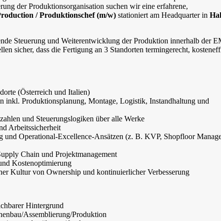
ung der Produktionsorganisation suchen wir eine erfahrene,
roduction / Produktionschef (m/w)
stationiert am Headquarter in
Hal
eifende Steuerung und Weiterentwicklung der Produktion innerhalb der
len sicher, dass die Fertigung an 3 Standorten termingerecht, kosteneffi
rte (Österreich und Italien)
 inkl. Produktionsplanung, Montage, Logistik, Instandhaltung und
zahlen und Steuerungslogiken über alle Werke
nd Arbeitssicherheit
 und Operational-Excellence-Ansätzen (z. B. KVP, Shopfloor Manag
 Supply Chain und Projektmanagement
 und Kostenoptimierung
ner Kultur von Ownership und kontinuierlicher Verbesserung
ichbarer Hintergrund
inenbau/Assemblierung/Produktion