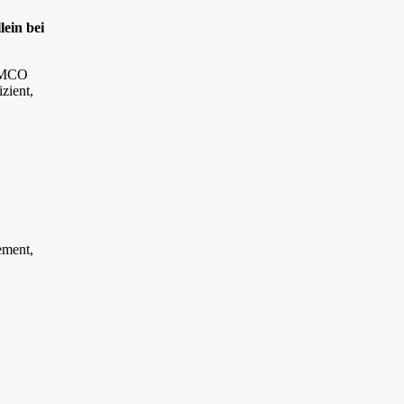
lein bei
 EMCO
zient,
ement,