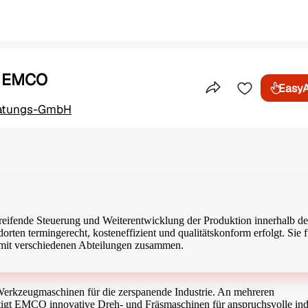
| EMCO
Easy
Teile dieses Inser
ratungs-GmbH
rgreifende Steuerung und Weiterentwicklung der Produktion innerhalb de
orten termingerecht, kosteneffizient und qualitätskonform erfolgt. Sie 
g mit verschiedenen Abteilungen zusammen.
-Werkzeugmaschinen für die zerspanende Industrie. An mehreren
ertigt EMCO innovative Dreh- und Fräsmaschinen für anspruchsvolle indu