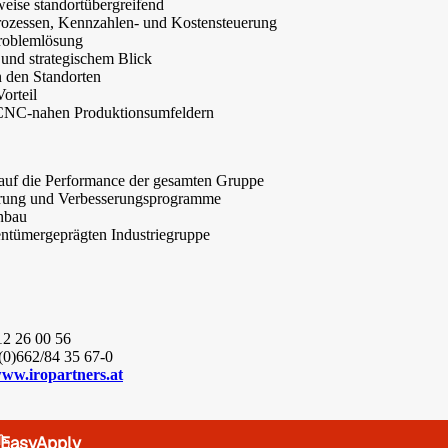
weise standortübergreifend
rozessen, Kennzahlen- und Kostensteuerung
Problemlösung
und strategischem Blick
n den Standorten
orteil
 CNC-nahen Produktionsumfeldern
s auf die Performance der gesamten Gruppe
ierung und Verbesserungsprogramme
nbau
igentümergeprägten Industriegruppe
12 26 00 56
/(0)662/84 35 67-0
ww.iropartners.at
EasyApply