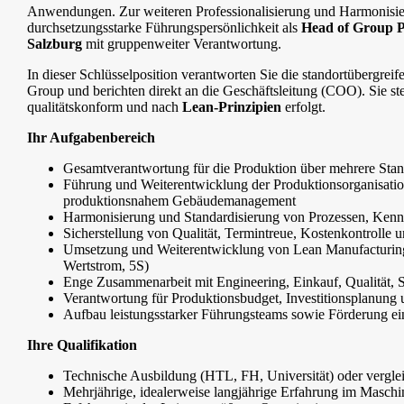
Anwendungen. Zur weiteren Professionalisierung und Harmonisier
durchsetzungsstarke Führungspersönlichkeit als
Head of Group P
Salzburg
mit gruppenweiter Verantwortung.
In dieser Schlüsselposition verantworten Sie die standortübergr
Group und berichten direkt an die Geschäftsleitung (COO). Sie stel
qualitätskonform und nach
Lean-Prinzipien
erfolgt.
Ihr Aufgabenbereich
Gesamtverantwortung für die Produktion über mehrere Stando
Führung und Weiterentwicklung der Produktionsorganisation
produktionsnahem Gebäudemanagement
Harmonisierung und Standardisierung von Prozessen, Kenn
Sicherstellung von Qualität, Termintreue, Kostenkontrolle u
Umsetzung und Weiterentwicklung von Lean Manufacturing
Wertstrom, 5S)
Enge Zusammenarbeit mit Engineering, Einkauf, Qualität,
Verantwortung für Produktionsbudget, Investitionsplanung
Aufbau leistungsstarker Führungsteams sowie Förderung ei
Ihre Qualifikation
Technische Ausbildung (HTL, FH, Universität) oder vergle
Mehrjährige, idealerweise langjährige Erfahrung im Masch