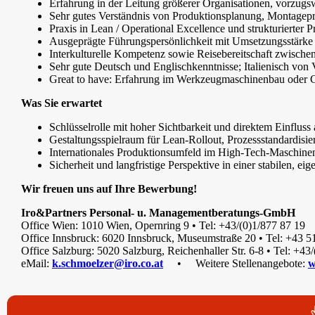
Erfahrung in der Leitung größerer Organisationen, vorzugs
Sehr gutes Verständnis von Produktionsplanung, Montagep
Praxis in Lean / Operational Excellence und strukturierter 
Ausgeprägte Führungspersönlichkeit mit Umsetzungsstärke 
Interkulturelle Kompetenz sowie Reisebereitschaft zwische
Sehr gute Deutsch und Englischkenntnisse; Italienisch von V
Great to have: Erfahrung im Werkzeugmaschinenbau oder
Was Sie erwartet
Schlüsselrolle mit hoher Sichtbarkeit und direktem Einflus
Gestaltungsspielraum für Lean-Rollout, Prozessstandardis
Internationales Produktionsumfeld im High-Tech-Maschine
Sicherheit und langfristige Perspektive in einer stabilen, e
Wir freuen uns auf Ihre Bewerbung!
Iro&Partners Personal- u. Managementberatungs-GmbH
Office Wien: 1010 Wien, Opernring 9 • Tel: +43/(0)1/877 87 19
Office Innsbruck: 6020 Innsbruck, Museumstraße 20 • Tel: +43 5
Office Salzburg: 5020 Salzburg, Reichenhaller Str. 6-8 • Tel: +43
eMail:
k.schmoelzer@iro.co.at
• Weitere Stellenangebote:
w