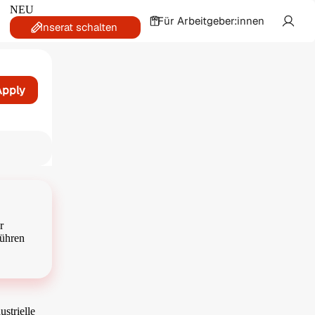
NEU
Für Arbeitgeber:innen
Inserat schalten
Apply
at
r
führen
strielle