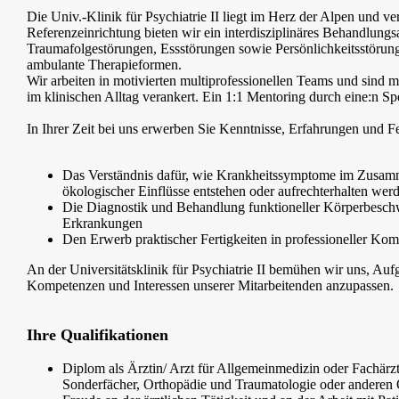
Die Univ.-Klinik für Psychiatrie II liegt im Herz der Alpen und v
Referenzeinrichtung bieten wir ein interdisziplinäres Behandlungs
Traumafolgestörungen, Essstörungen sowie Persönlichkeitsstörung
ambulante Therapieformen.
Wir arbeiten in motivierten multiprofessionellen Teams und sind m
im klinischen Alltag verankert. Ein 1:1 Mentoring durch eine:n Spe
In Ihrer Zeit bei uns erwerben Sie Kenntnisse, Erfahrungen und F
Das Verständnis dafür, wie Krankheitssymptome im Zusammen
ökologischer Einflüsse entstehen oder aufrechterhalten wer
Die Diagnostik und Behandlung funktioneller Körperbeschw
Erkrankungen
Den Erwerb praktischer Fertigkeiten in professioneller K
An der Universitätsklinik für Psychiatrie II bemühen wir uns, Au
Kompetenzen und Interessen unserer Mitarbeitenden anzupassen.
Ihre Qualifikationen
Diplom als Ärztin/ Arzt für Allgemeinmedizin oder Fachärzti
Sonderfächer, Orthopädie und Traumatologie oder anderen Q