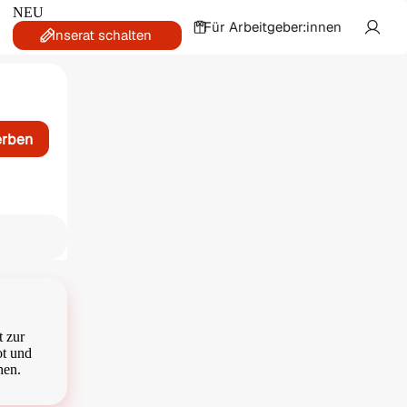
NEU
Für Arbeitgeber:innen
Inserat schalten
erben
t zur
ot und
hen.