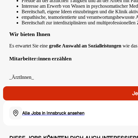
Freude an der ärztlichen Tätigkeit und an der Arbeit mit Pat
Interesse am Erwerb von Wissen in psychosomatischer Med
Bereitschaft, eigene Ideen einzubringen und die Klinik akti
empathische, teamorientierte und verantwortungsbewusste 
Bereitschaft zur interdisziplinären und multiprofessionelle
Wir bieten Ihnen
Es erwartet Sie eine
große Auswahl an Sozialleistungen
wie das 
Mitarbeiter:innen erzählen
_ÄrztInnen_
Je
Alle Jobs in Innsbruck ansehen