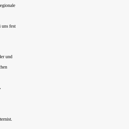
regionale
 uns fest
ler und
chen
,
ernist.