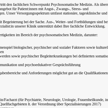
ertritt den fachlichen Schwerpunkt Psychosomatische Medizin. Als über
angebot für Patient:innen mit Angst-, Zwangs-, Stress- und
en. Unser Versorgungsspektrum umfasst stationäre, tagesklinische und
it Begeisterung bei der Sache. Aus-, Weiter- und Fortbildungen sind bei
zialist:in unserer Klinik unterstützt dabei Ihre fachliche Entwicklung.
ertigkeiten im Bereich der psychosomatischen Medizin, darunter:
spiel biologischer, psychischer und sozialer Faktoren sowie kulturel
den
erden sowie psychischer Begleiterkrankungen bei definierten somatis
ommunikation und psychoedukativer Gesprächsführung
fgabenbereiche und Anforderungen möglichst gut an die Qualifikationen
n/Facharzt (für Psychiatrie, Neurologie, Urologie, Frauenheilkunde, int
uellfachgebieten lt. der Verordnung über Spezialisierungen 2017)