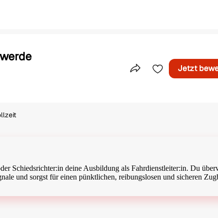
 werde
Jetzt bew
Teile dieses Inserat
llzeit
äftigungsart
 oder Schiedsrichter:in deine Ausbildung als Fahrdienstleiter:in. Du übe
nale und sorgst für einen pünktlichen, reibungslosen und sicheren Zugb