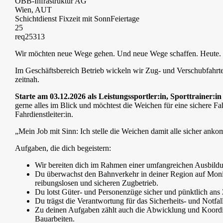
ÖBB-Infrastruktur AG
Wien, AUT
Schichtdienst Fixzeit mit SonnFeiertage
25
req25313
Wir möchten neue Wege gehen. Und neue Wege schaffen. Heute. F
Im Geschäftsbereich Betrieb wickeln wir Zug- und Verschubfahrt
zeitnah.
Starte am 03.12.2026 als Leistungssportler:in, Sporttrainer:in
gerne alles im Blick und möchtest die Weichen für eine sichere Fah
Fahrdienstleiter:in.
„Mein Job mit Sinn: Ich stelle die Weichen damit alle sicher anko
Aufgaben, die dich begeistern:
Wir bereiten dich im Rahmen einer umfangreichen Ausbildun
Du überwachst den Bahnverkehr in deiner Region auf Monitor
reibungslosen und sicheren Zugbetrieb.
Du lotst Güter- und Personenzüge sicher und pünktlich ans 
Du trägst die Verantwortung für das Sicherheits- und Notf
Zu deinen Aufgaben zählt auch die Abwicklung und Koordin
Bauarbeiten.