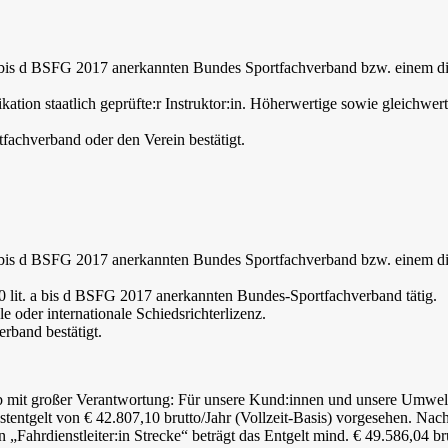
t. a bis d BSFG 2017 anerkannten Bundes Sportfachverband bzw. einem 
kation staatlich geprüfte:r Instruktor:in. Höherwertige sowie gleichwer
tfachverband oder den Verein bestätigt.
t. a bis d BSFG 2017 anerkannten Bundes Sportfachverband bzw. einem 
 10 lit. a bis d BSFG 2017 anerkannten Bundes-Sportfachverband tätig.
le oder internationale Schiedsrichterlizenz.
rband bestätigt.
Job mit großer Verantwortung: Für unsere Kund:innen und unsere Umwel
estentgelt von € 42.807,10 brutto/Jahr (Vollzeit-Basis) vorgesehen. Nac
Fahrdienstleiter:in Strecke“ beträgt das Entgelt mind. € 49.586,04 br