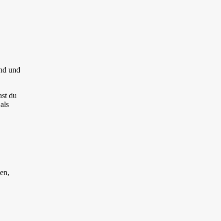
end und
st du
als
en,