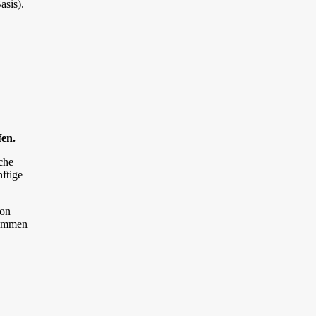
asis).
fen.
che
ftige
von
nommen