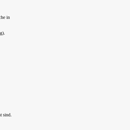
che in
g).
t sind.