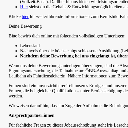
(Vollzeit-Basis). Darüber hinaus bieten wir leistungsorientie
Hier
siehst du die Gehalts & Entwicklungsmöglichkeiten als 
Klicke
hier
für weiterführende Informationen zum Berufsbild Fahrdi
Deine Bewerbung
Bitte bewirb dich online mit folgenden
vollständigen
Unterlagen:
Lebenslauf
Nachweis über die höchste abgeschlossene Ausbildung (Leh
Nachdem deine Bewerbung bei uns eingelangt ist, überm
Wenn uns deine Bewerbungsunterlagen überzeugen, sind die Absol
Eignungsuntersuchung, die Teilnahme am ÖBB-Auswahltag und die är
Laufbahn als Fahrdienstleiter:in. Nähere Informationen zum Bewe
Frauen sind ein unverzichtbarer Teil unseres Erfolges und unse
Frauen, die bei gleicher Qualifikation – unter Berücksichtigun
werden.
Wir weisen darauf hin, dass im Zuge der Aufnahme die Beibringung 
Ansprechpartner:innen
Für fachliche Fragen zu dieser Jobausschreibung steht Iris Lesach