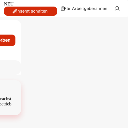
NEU
Für Arbeitgeber:innen
Inserat schalten
erben
rwachst
etrieb.