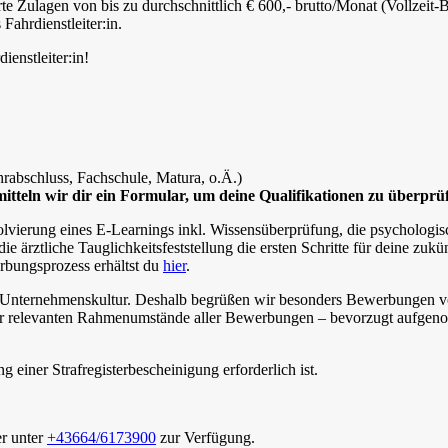
rte Zulagen von bis zu durchschnittlich € 600,- brutto/Monat (Vollzeit-B
Fahrdienstleiter:in.
enstleiter:in!
rabschluss, Fachschule, Matura, o.Ä.)
itteln wir dir ein Formular, um deine Qualifikationen zu überprü
vierung eines E-Learnings inkl. Wissensüberprüfung, die psychologis
ztliche Tauglichkeitsfeststellung die ersten Schritte für deine zukün
rbungsprozess erhältst du
hier
.
rer Unternehmenskultur. Deshalb begrüßen wir besonders Bewerbungen 
g der relevanten Rahmenumstände aller Bewerbungen – bevorzugt aufge
einer Strafregisterbescheinigung erforderlich ist.
er unter
+43664/6173900
zur Verfügung.