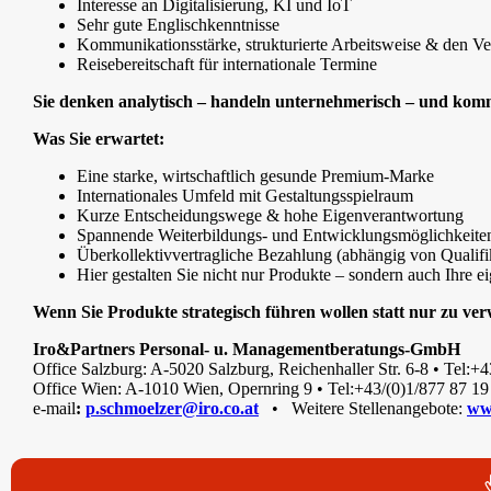
Interesse an Digitalisierung, KI und IoT
Sehr gute Englischkenntnisse
Kommunikationsstärke, strukturierte Arbeitsweise & den Ver
Reisebereitschaft für internationale Termine
Sie denken analytisch – handeln unternehmerisch – und komm
Was Sie erwartet:
Eine starke, wirtschaftlich gesunde Premium-Marke
Internationales Umfeld mit Gestaltungsspielraum
Kurze Entscheidungswege & hohe Eigenverantwortung
Spannende Weiterbildungs- und Entwicklungsmöglichkeite
Überkollektivvertragliche Bezahlung (abhängig von Qualifi
Hier gestalten Sie nicht nur Produkte – sondern auch Ihre 
Wenn Sie Produkte strategisch führen wollen statt nur zu ve
Iro&Partners Personal- u. Managementberatungs-GmbH
Office Salzburg: A-5020 Salzburg, Reichenhaller Str. 6-8 • Tel:+
Office Wien: A-1010 Wien, Opernring 9 • Tel:+43/(0)1/877 87 19
e-mail
:
p.schmoelzer@iro.co.at
• Weitere Stellenangebote:
ww