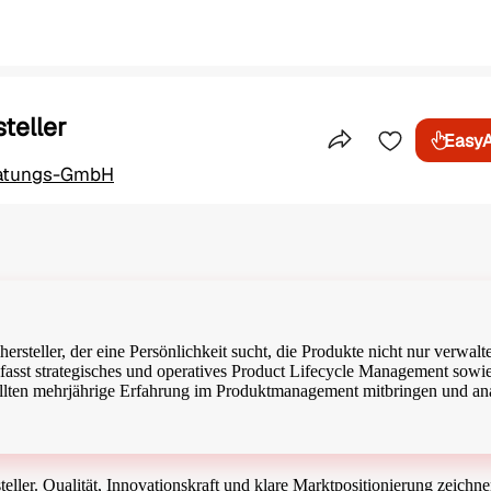
teller
Easy
Teile dieses Inser
ratungs-GmbH
ersteller, der eine Persönlichkeit sucht, die Produkte nicht nur verwalte
fasst strategisches und operatives Product Lifecycle Management sowi
lten mehrjährige Erfahrung im Produktmanagement mitbringen und ana
teller. Qualität, Innovationskraft und klare Marktpositionierung zeichn