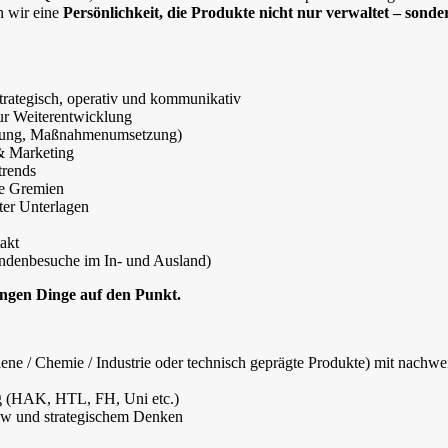
 wir eine
Persönlichkeit, die Produkte nicht nur verwaltet – sonde
 strategisch, operativ und kommunikativ
zur Weiterentwicklung
erung, Maßnahmenumsetzung)
& Marketing
trends
ne Gremien
ter Unterlagen
akt
ndenbesuche im In- und Ausland)
ringen Dinge auf den Punkt.
e / Chemie / Industrie oder technisch geprägte Produkte) mit nachwe
g (HAK, HTL, FH, Uni etc.)
ow und strategischem Denken