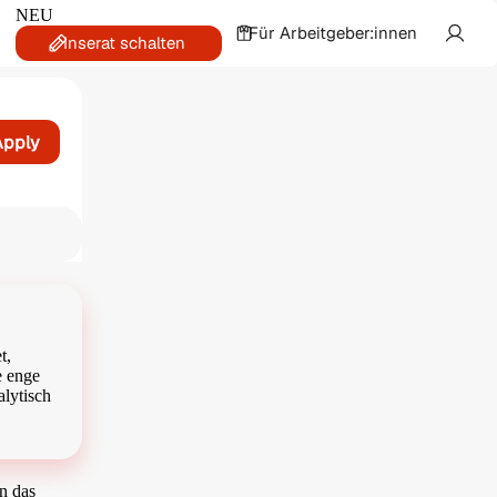
NEU
Für Arbeitgeber:innen
Inserat schalten
Apply
at
t,
e enge
lytisch
en das