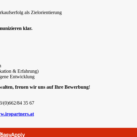
kaufserfolg als Zielorientierung
unizieren klar.
n
kation & Erfahrung)
eigene Entwicklung
rwalten, freuen wir uns auf Ihre Bewerbung
!
43/(0)662/84 35 67
w.iropartners.at
EasyApply