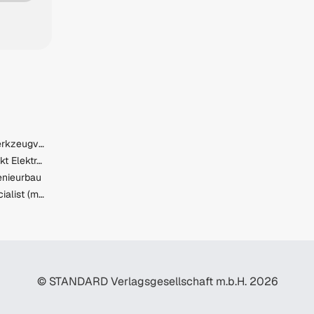
Manifahrer_Kranfahrer_Werkzeugvorbereiter (m/w/d)
Instandhalter - Schwerpunkt Elektrotechnik - Voitsberg (m/w/d)
genieurbau
Junior Quality Control Specialist (m/f/d)
© STANDARD Verlagsgesellschaft m.b.H. 2026