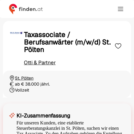
Taxassociate /
Berufsanwärter (m/w/d) St.
Pölten
Otti & Partner
St. Pölten
Ortschaft
ab € 38.000 jährl.
Gehalt
Vollzeit
Beschäftigungsart
KI-Zusammenfassung
Für unseren Kunden, eine etablierte
Steuerberatungskanzlei in St. Pölten, suchen wir einen
Tax Associate. Zu den Aufgaben gehören die Erstellung