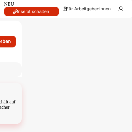
NEU
Für Arbeitgeber:innen
Inserat schalten
erben
häft auf
Macher