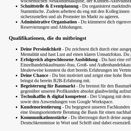
wöchentlichen Neukundenakquise, der Kunden-Aktivitätsrate
Schnittstelle
&
Eventplanung
- Du organisierst marktind
Stammtische. Zudem arbeitest du eng mit den Kolleg:innen
sicherzustellen und als Promoter im Markt zu agieren.
Administrative
Organisation
- Du kümmerst dich eigenver
Reservierungen und Abholungen.
Qualifikationen, die du mitbringst
Deine
Persönlichkeit
- Du zeichnest dich durch eine ausge
Mentalität und hast Lust auf einen klaren Umsatzfokus. Du 
Erfolgreich
abgeschlossene
Ausbildung
- Du hast eine er
Einzelhandelskaufmann/-frau, Groß- und Außenhandelskauf
Idealerweise konntest du dort bereits Erfahrungen im Vertr
Deine
Chance
- Du bist motiviert und zeigst eine hohe Ber
bringst du bereits B2B-Erfahrung mit.
Begeisterung
für
Baumarkt
- Du brennst für den Baumark
gegenüber unseren Profikunden absolut glaubwürdig aufzut
Technikaffin
&
digital
kompetent
- Der Umgang mit dem 
sowie den Anwendungen von Google Workspace.
Kundenorientierung
- Du begegnest unseren Fachkunden a
eine lösungsorientierte Beratung die Basis für einen nachhal
Kommunikationsstärke
- Du überzeugst durch deine ausg
Deutschkenntnisse in Wort und Schrift sind dabei essenziell