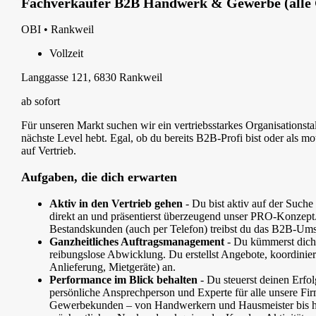
Fachverkäufer B2B Handwerk & Gewerbe (alle 
OBI • Rankweil
Vollzeit
Langgasse 121, 6830 Rankweil
ab sofort
Für unseren Markt suchen wir ein vertriebsstarkes Organisationst
nächste Level hebt. Egal, ob du bereits B2B-Profi bist oder als mo
auf Vertrieb.
Aufgaben, die dich erwarten
Aktiv
in
den
Vertrieb
gehen
- Du bist aktiv auf der Such
direkt an und präsentierst überzeugend unser PRO-Konzept
Bestandskunden (auch per Telefon) treibst du das B2B-Um
Ganzheitliches
Auftragsmanagement
- Du kümmerst dich
reibungslose Abwicklung. Du erstellst Angebote, koordinier
Anlieferung, Mietgeräte) an.
Performance
im
Blick
behalten
- Du steuerst deinen Erfo
persönliche Ansprechperson und Experte für alle unsere F
Gewerbekunden – von Handwerkern und Hausmeister bis hin