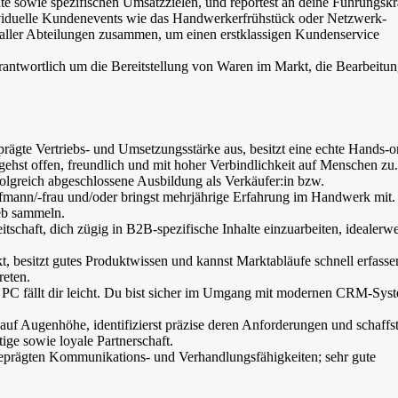
 sowie spezifischen Umsatzzielen, und reportest an deine Führungskra
ividuelle Kundenevents wie das Handwerkerfrühstück oder Netzwerk-
 aller Abteilungen zusammen, um einen erstklassigen Kundenservice
antwortlich um die Bereitstellung von Waren im Markt, die Bearbeitu
prägte Vertriebs- und Umsetzungsstärke aus, besitzt eine echte Hands-o
gehst offen, freundlich und mit hoher Verbindlichkeit auf Menschen zu.
folgreich abgeschlossene Ausbildung als Verkäufer:in bzw.
mann/-frau und/oder bringst mehrjährige Erfahrung im Handwerk mit.
ieb sammeln.
eitschaft, dich zügig in B2B-spezifische Inhalte einzuarbeiten, idealerw
t, besitzt gutes Produktwissen und kannst Marktabläufe schnell erfass
reten.
PC fällt dir leicht. Du bist sicher im Umgang mit modernen CRM-Sys
uf Augenhöhe, identifizierst präzise deren Anforderungen und schaffs
tige sowie loyale Partnerschaft.
eprägten Kommunikations- und Verhandlungsfähigkeiten; sehr gute
.