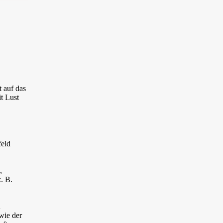
 auf das
it Lust
feld
,
. B.
,
n
wie der