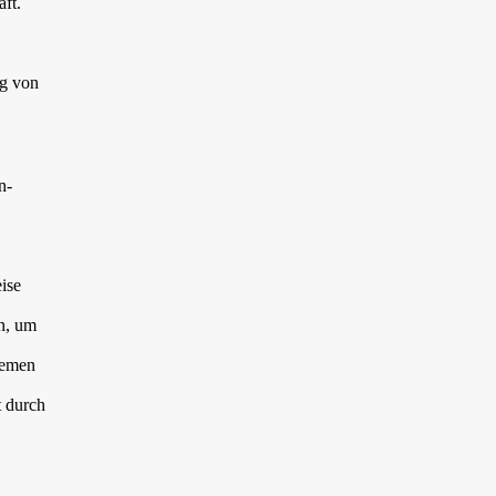
ft.
ng von
n-
eise
en, um
temen
t durch