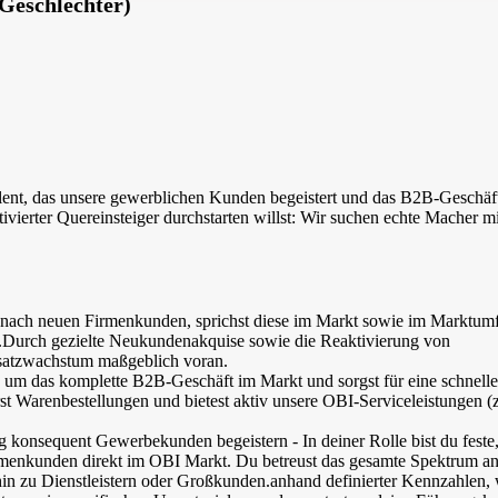
Geschlechter)
alent, das unsere gewerblichen Kunden begeistert und das B2B-Geschäft
tivierter Quereinsteiger durchstarten willst: Wir suchen echte Macher m
e nach neuen Firmenkunden, sprichst diese im Markt sowie im Marktum
.Durch gezielte Neukundenakquise sowie die Reaktivierung von
satzwachstum maßgeblich voran.
 um das komplette B2B-Geschäft im Markt und sorgst für eine schnelle
st Warenbestellungen und bietest aktiv unsere OBI-Serviceleistungen (z
lg konsequent Gewerbekunden begeistern - In deiner Rolle bist du feste
irmenkunden direkt im OBI Markt. Du betreust das gesamte Spektrum a
 zu Dienstleistern oder Großkunden.anhand definierter Kennzahlen, 