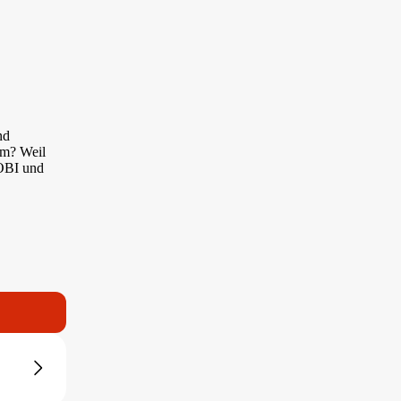
nd
um? Weil
 OBI und