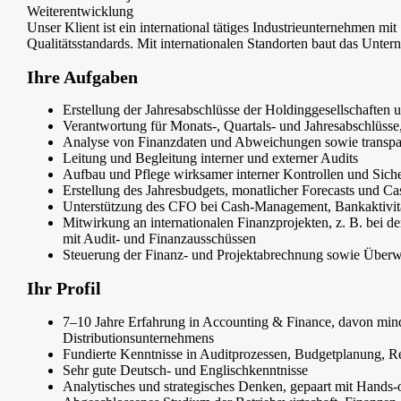
Weiterentwicklung
Unser Klient ist ein international tätiges Industrieunternehmen mi
Qualitätsstandards. Mit internationalen Standorten baut das Untern
Ihre Aufgaben
Erstellung der Jahresabschlüsse der Holdinggesellschaften
Verantwortung für Monats-, Quartals- und Jahresabschlüsse, 
Analyse von Finanzdaten und Abweichungen sowie transp
Leitung und Begleitung interner und externer Audits
Aufbau und Pflege wirksamer interner Kontrollen und Sich
Erstellung des Jahresbudgets, monatlicher Forecasts und C
Unterstützung des CFO bei Cash-Management, Bankaktivitä
Mitwirkung an internationalen Finanzprojekten, z. B. bei d
mit Audit- und Finanzausschüssen
Steuerung der Finanz- und Projektabrechnung sowie Überw
Ihr Profil
7–10 Jahre Erfahrung in Accounting & Finance, davon minde
Distributionsunternehmens
Fundierte Kenntnisse in Auditprozessen, Budgetplanung, Re
Sehr gute Deutsch- und Englischkenntnisse
Analytisches und strategisches Denken, gepaart mit Hands-