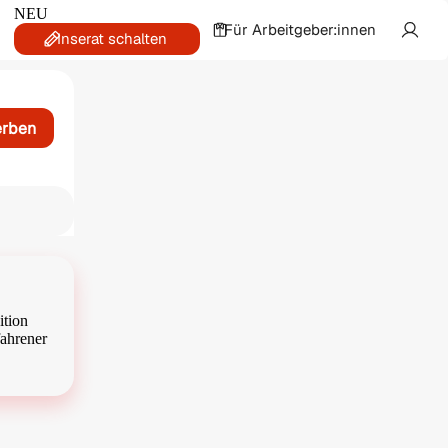
NEU
Für Arbeitgeber:innen
Inserat schalten
erben
ition
fahrener