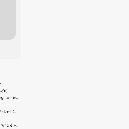
g
w/d)
Monteur (m/w/d) für Lüftungstechnik
Elektriker:in Marchtrenk - Vollzeit (m/w/d)
Fachberater/in im Verkauf für die Fachabteilung Drive-In/Baustoffe