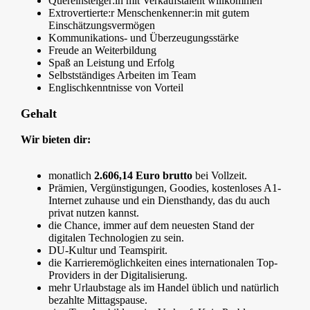
Quereinsteiger:in mit Verkaufstalent willkommen
Extrovertierte:r Menschenkenner:in mit gutem
Einschätzungsvermögen
Kommunikations- und Überzeugungsstärke
Freude an Weiterbildung
Spaß an Leistung und Erfolg
Selbstständiges Arbeiten im Team
Englischkenntnisse von Vorteil
Gehalt
Wir bieten dir:
monatlich
2.606,14 Euro
brutto
bei Vollzeit.
Prämien, Vergünstigungen, Goodies, kostenloses A1-
Internet zuhause und ein Diensthandy, das du auch
privat nutzen kannst.
die Chance, immer auf dem neuesten Stand der
digitalen Technologien zu sein.
DU-Kultur und Teamspirit.
die Karrieremöglichkeiten eines internationalen Top-
Providers in der Digitalisierung.
mehr Urlaubstage als im Handel üblich und natürlich
bezahlte Mittagspause.