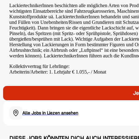
LackiertechnikerInnen beschichten alle möglichen Arten von Prod
wichtigsten Einsatzbereiche sind Fahrzeugkarosserien, Maschinent
Kunststoffprodukte uä. LackiertechnikerInnen behandeln und sani
und Füllen von Unebenheiten/Rissen und Grundieren mit Schutzan
Feuchtigkeit). Dann bringen sie die eigentliche Lackschicht auf,
Pinseln), das Spritzen (mit Spritz- oder Sprühpistole, Sprühdose
übergießen/besprühen mit Lack). Wichtige Aufgaben der Lackiert
Herstellung von Lackierungen in Form bestimmter Figuren und Or
Airbrushtechnik; ein Airbrush oder „Luftpinsel“ ist eine besonders
werden können). LackiertechnikerInnen führen auch die KundInne
Kollektivvertrag für Lehrlinge:
Arbeiterin/Arbeiter: 1. Lehrjahr € 1.055,- / Monat
Je
Alle Jobs in Liezen ansehen
DIESE JOBS KÖNNTEN DICH AUCH INTERESSIER