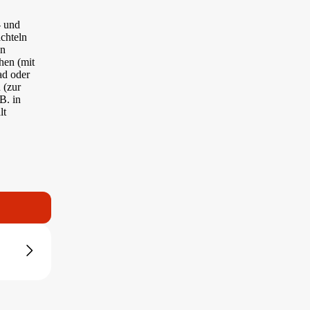
- und
chteln
en
hen (mit
ad oder
 (zur
B. in
lt