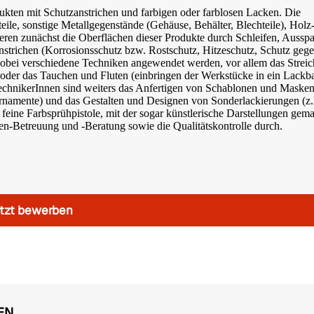
ukten mit Schutzanstrichen und farbigen oder farblosen Lacken. Die
eile, sonstige Metallgegenstände (Gehäuse, Behälter, Blechteile), Holz
eren zunächst die Oberflächen dieser Produkte durch Schleifen, Ausspa
strichen (Korrosionsschutz bzw. Rostschutz, Hitzeschutz, Schutz geg
 wobei verschiedene Techniken angewendet werden, vor allem das Streic
n) oder das Tauchen und Fluten (einbringen der Werkstücke in ein Lackb
echnikerInnen sind weiters das Anfertigen von Schablonen und Masken
namente) und das Gestalten und Designen von Sonderlackierungen (z.
 feine Farbsprühpistole, mit der sogar künstlerische Darstellungen gema
n-Betreuung und -Beratung sowie die Qualitätskontrolle durch.
tzt bewerben
EN