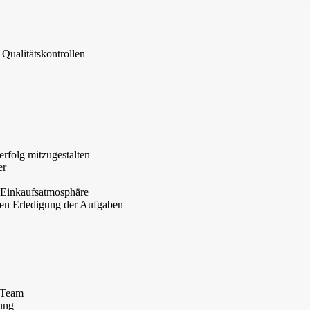
Qualitätskontrollen
rfolg mitzugestalten
er
 Einkaufsatmosphäre
ften Erledigung der Aufgaben
m Team
dung