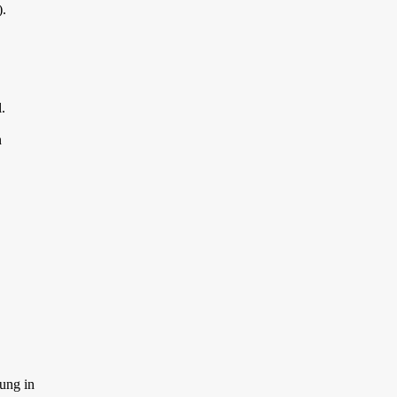
).
.
n
ung in