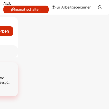
NEU
Für Arbeitgeber:innen
Inserat schalten
erben
die
 Gespür