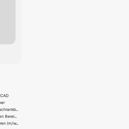
toCAD
ker
Elektrotechniker im Schaltschrankbau
Mitarbeiter:in im technischen Bereich (m/w/d) in Direktanstellung
Abteilungsleiter Schreibwaren (m/w/d)