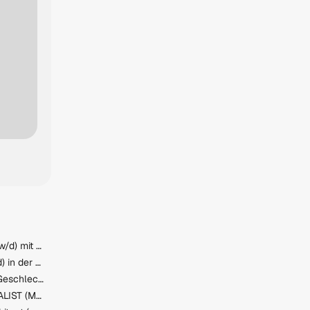
Maler und Anstreicher (m/w/d) mit Berufserfahrung
Produktionsarbeiter (m/w/d) in der Metallverarbeitung
Verkäufer Baustoffe (alle Geschlechter)
QUALITY SUPPORT SPECIALIST (M/W/D)