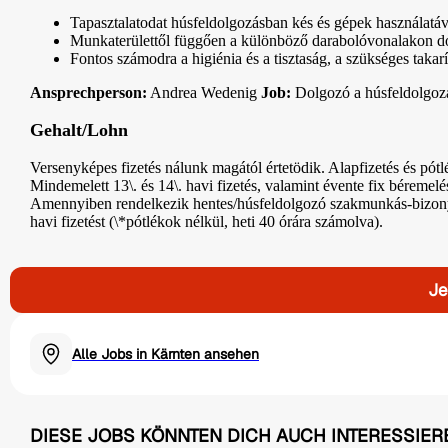
Tapasztalatodat húsfeldolgozásban kés és gépek használatá
Munkaterülettől függően a különböző darabolóvonalakon d
Fontos számodra a higiénia és a tisztaság, a szükséges takarí
Ansprechperson:
Andrea Wedenig
Job:
Dolgozó a húsfeldolgozá
Gehalt/Lohn
Versenyképes fizetés nálunk magától értetödik. Alapfizetés és pótlék
Mindemelett 13\. és 14\. havi fizetés, valamint évente fix béremelé
Amennyiben rendelkezik hentes/húsfeldolgozó szakmunkás-bizon
havi fizetést (\*pótlékok nélkül, heti 40 órára számolva).
Je
Alle Jobs in Kärnten ansehen
DIESE JOBS KÖNNTEN DICH AUCH INTERESSIER