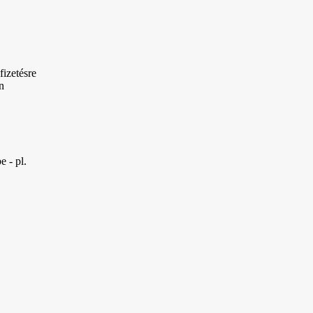
fizetésre
n
 - pl.