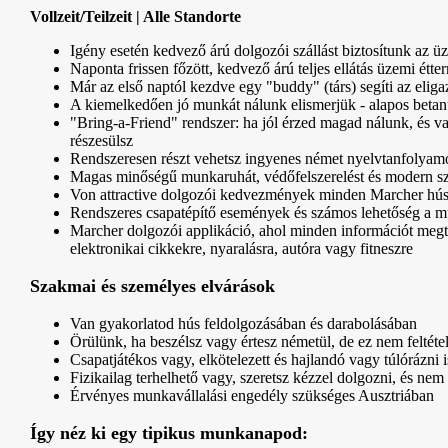
Vollzeit/Teilzeit | Alle Standorte
Igény esetén kedvező árú dolgozói szállást biztosítunk az 
Naponta frissen főzött, kedvező árú teljes ellátás üzemi ét
Már az első naptól kezdve egy "buddy" (társ) segíti az elig
A kiemelkedően jó munkát nálunk elismerjük - alapos betanul
"Bring-a-Friend" rendszer: ha jól érzed magad nálunk, és v
részesülsz
Rendszeresen részt vehetsz ingyenes német nyelvtanfolyamo
Magas minőségű munkaruhát, védőfelszerelést és modern sz
Von attractive dolgozói kedvezmények minden Marcher hús-
Rendszeres csapatépítő események és számos lehetőség a mu
Marcher dolgozói applikáció, ahol minden információt megt
elektronikai cikkekre, nyaralásra, autóra vagy fitneszre
Szakmai és személyes elvárások
Van gyakorlatod hús feldolgozásában és darabolásában
Örülünk, ha beszélsz vagy értesz németül, de ez nem feltéte
Csapatjátékos vagy, elkötelezett és hajlandó vagy túlórázni i
Fizikailag terhelhető vagy, szeretsz kézzel dolgozni, és nem
Érvényes munkavállalási engedély szükséges Ausztriában
Így néz ki egy tipikus munkanapod: