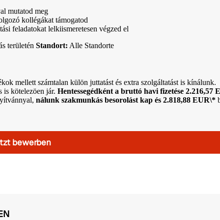
val mutatod meg
olgozó kollégákat támogatod
tási feladatokat lelkiismeretesen végzed el
s területén
Standort:
Alle Standorte
ok mellett számtalan külön juttatást és extra szolgáltatást is kínálunk.
s is kötelezöen jár.
Hentessegédként a bruttó havi fizetése 2.216,57 
yítvánnyal,
nálunk szakmunkás besorolást kap és 2.818,88 EUR\*
b
tzt bewerben
EN