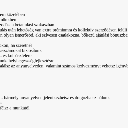
üzem közelében
termünkben
azodást a betanulási szakaszban
ás után lehetőség van extra prémiumra és kollektív szerződésen felüli 
an olyan ismerősöd, aki szívesen csatlakozna, bőkezű ajánlási bónuszba
kon, ha szeretnél
erszámokat biztosítunk
 és kolbászfélére
nkahelyi egészségfejlesztésre
alálsz az anyanyelveden, valamint számos kedvezményt vehetsz igénybe
l - bármely anyanyelven jelentkezhetsz és dolgozhatsz nálunk
s
 félsz a munkától