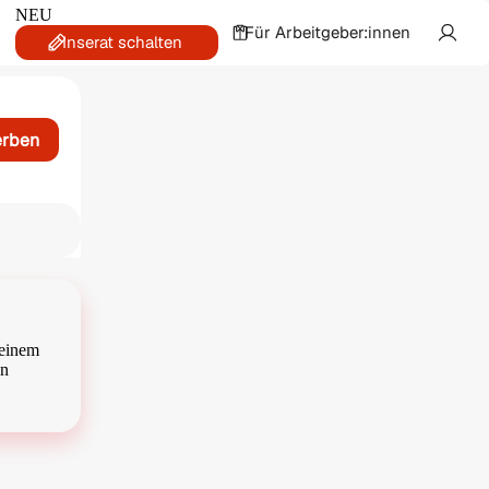
NEU
Für Arbeitgeber:innen
Inserat schalten
erben
 einem
en