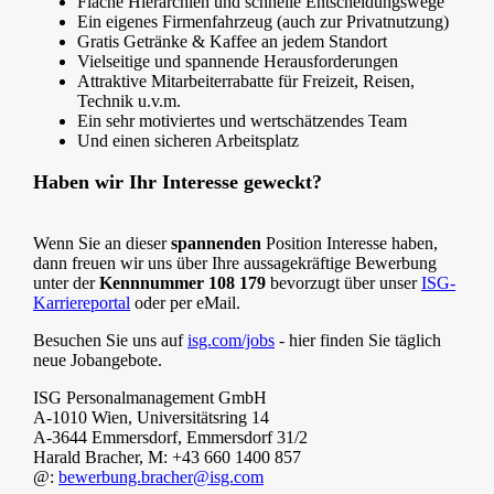
Flache Hierarchien und schnelle Entscheidungswege
Ein eigenes Firmenfahrzeug (auch zur Privatnutzung)
Gratis Getränke & Kaffee an jedem Standort
Vielseitige und spannende Herausforderungen
Attraktive Mitarbeiterrabatte für Freizeit, Reisen,
Technik u.v.m.
Ein sehr motiviertes und wertschätzendes Team
Und einen sicheren Arbeitsplatz
Haben wir Ihr Interesse geweckt?
Wenn Sie an dieser
spannenden
Position Interesse haben,
dann freuen wir uns über Ihre aussagekräftige Bewerbung
unter der
Kennnummer 108 179
bevorzugt über unser
ISG-
Karriereportal
oder per eMail.
Besuchen Sie uns auf
isg.com/jobs
- hier finden Sie täglich
neue Jobangebote.
ISG Personalmanagement GmbH
A-1010 Wien, Universitätsring 14
A-3644 Emmersdorf, Emmersdorf 31/2
Harald Bracher, M: +43 660 1400 857
@:
bewerbung.bracher@isg.com