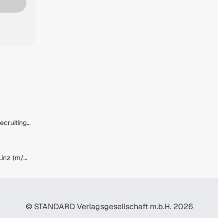
Werkstudent / Praktikant Recruiting &amp; Talent Acquisition - Fokus Active Sourcing (TZ-VZ)
Universalschweißer:in für Linz (m/w/d)
© STANDARD Verlagsgesellschaft m.b.H. 2026